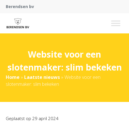
Berendsen bv
Website voor een
slotenmaker: slim bekeken
Home
»
Laatste nieuws
»
Website voor een
slotenmaker: slim bekeken
Geplaatst op
29 april 2024