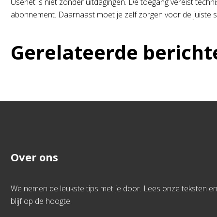
Usenet is niet zonder uitdagingen. De toegang vereist technis
abonnement. Daarnaast moet je zelf zorgen voor de juiste so
Gerelateerde bericht
Over ons
We nemen de leukste tips met je door. Lees onze teksten e
blijf op de hoogte.