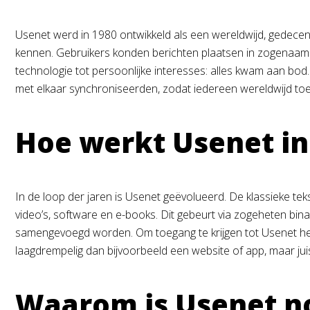
Usenet werd in 1980 ontwikkeld als een wereldwijd, gedecen
kennen. Gebruikers konden berichten plaatsen in zogenaa
technologie tot persoonlijke interesses: alles kwam aan bod
met elkaar synchroniseerden, zodat iedereen wereldwijd toeg
Hoe werkt Usenet in
In de loop der jaren is Usenet geëvolueerd. De klassieke tek
video’s, software en e-books. Dit gebeurt via zogeheten b
samengevoegd worden. Om toegang te krijgen tot Usenet heb
laagdrempelig dan bijvoorbeeld een website of app, maar jui
Waarom is Usenet no