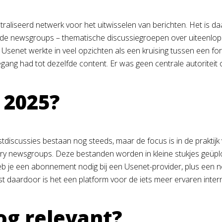
traliseerd netwerk voor het uitwisselen van berichten. Het is 
mde newsgroups – thematische discussiegroepen over uiteenlo
. Usenet werkte in veel opzichten als een kruising tussen een f
ang had tot dezelfde content. Er was geen centrale autoriteit o
 2025?
stdiscussies bestaan nog steeds, maar de focus is in de praktij
inary newsgroups. Deze bestanden worden in kleine stukjes ge
 je een abonnement nodig bij een Usenet-provider, plus een n
st daardoor is het een platform voor de iets meer ervaren inter
g relevant?