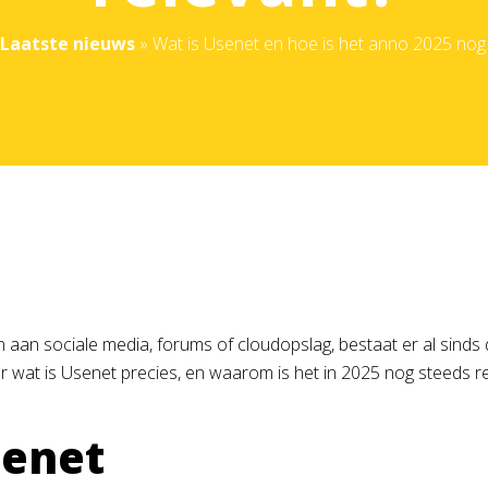
Laatste nieuws
»
Wat is Usenet en hoe is het anno 2025 nog 
an sociale media, forums of cloudopslag, bestaat er al sinds 
r wat is Usenet precies, en waarom is het in 2025 nog steeds r
senet