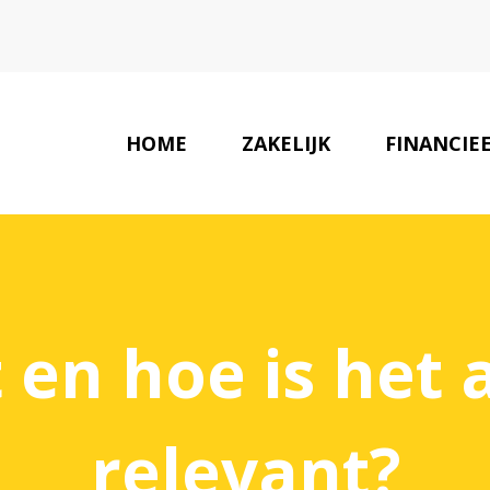
HOME
ZAKELIJK
FINANCIE
 en hoe is het
relevant?