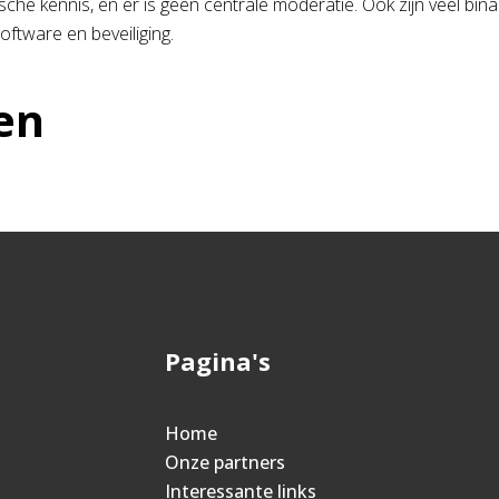
che kennis, en er is geen centrale moderatie. Ook zijn veel bina
ftware en beveiliging.
en
Pagina's
n
Home
Onze partners
Interessante links