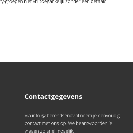
ry-groepen niet vrij toegankelijk zonder een betaald
Contactgegevens
Via info @ berendsenbv.nl neem je eenvoudig
contact met ons op. We beantwoorden je
vragen zo snel mogelijk.