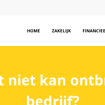
HOME
ZAKELIJK
FINANCIE
at niet kan ont
bedrijf?