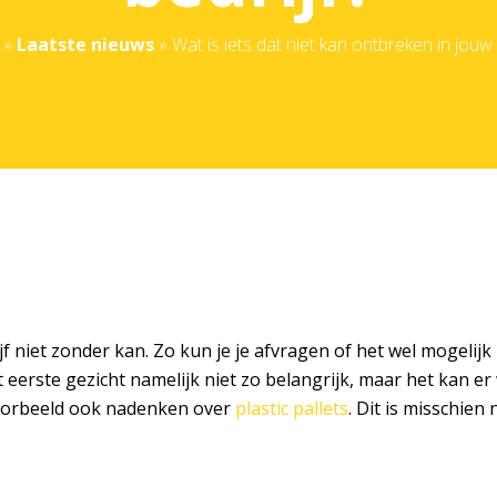
»
Laatste nieuws
»
Wat is iets dat niet kan ontbreken in jouw 
 niet zonder kan. Zo kun je je afvragen of het wel mogelijk i
 het eerste gezicht namelijk niet zo belangrijk, maar het kan
voorbeeld ook nadenken over
plastic pallets
. Dit is misschien