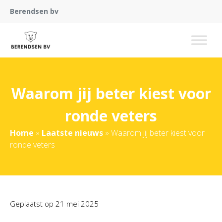
Berendsen bv
Waarom jij beter kiest voor
ronde veters
Home
»
Laatste nieuws
»
Waarom jij beter kiest voor
ronde veters
Geplaatst op
21 mei 2025