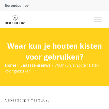
Berendsen bv
Waar kun je houten kisten
voor gebruiken?
Home
»
Laatste nieuws
»
Waar kun je houten kisten
voor gebruiken?
Geplaatst op
1 maart 2023