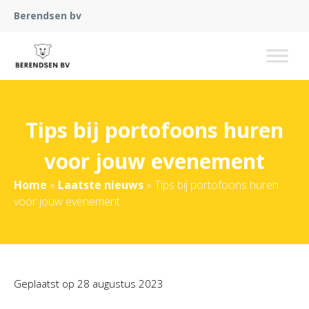
Berendsen bv
Tips bij portofoons huren
voor jouw evenement
Home
»
Laatste nieuws
»
Tips bij portofoons huren
voor jouw evenement
Geplaatst op
28 augustus 2023