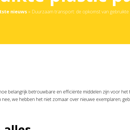
tste nieuws
»
Duurzaam transport: de opkomst van gebruikte p
 je hoe belangrijk betrouwbare en efficiënte middelen zijn voor 
. En nee, we hebben het niet zomaar over nieuwe exemplaren; gebru
alles