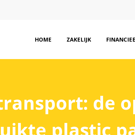
HOME
ZAKELIJK
FINANCIE
ransport: de 
uikte plastic pa