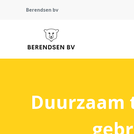
Berendsen bv
Duurzaam t
gebr