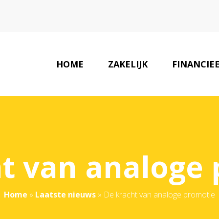
HOME
ZAKELIJK
FINANCIE
t van analoge
Home
»
Laatste nieuws
»
De kracht van analoge promotie